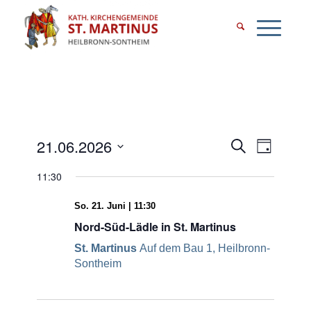
Veransta
Verans
21.06.2026
Suche
Tag
Ansicht
Datum
Suche
11:30
Naviga
wählen.
und
So. 21. Juni | 11:30
Ansichte
Nord-Süd-Lädle in St. Martinus
Navigati
St. Martinus
Auf dem Bau 1, Heilbronn-
Sontheim