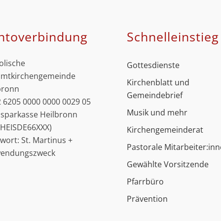
ntoverbindung
Schnell­einstieg
olische
Gottesdienste
mtkirchengemeinde
Kirchenblatt und
bronn
Gemeindebrief
 6205 0000 0000 0029 05
Musik und mehr
ssparkasse Heilbronn
: HEISDE66XXX)
Kirchengemeinderat
hwort: St. Martinus +
Pastorale Mitarbeiter:in
wendungszweck
Gewählte Vorsitzende
Pfarrbüro
Prävention