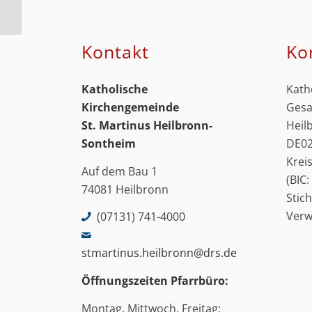
Kontakt
Ko
Katholische
Kath
Kirchengemeinde
Gesa
St. Martinus
Heilbronn-
Heil
Sontheim
DE02
Krei
Auf dem Bau 1
(BIC
74081 Heilbronn
Stic
Ver
(07131) 741-4000
stmartinus.heilbronn@drs.de
Öffnungszeiten Pfarrbüro:
Montag, Mittwoch, Freitag: