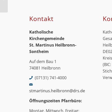
Kolbe
Kontakt
Ko
Katholische
Kath
Kirchengemeinde
Gesa
St. Martinus
Heilbronn-
Heil
Sontheim
DE02
Krei
Auf dem Bau 1
(BIC
74081 Heilbronn
Stic
Ver
(07131) 741-4000
stmartinus.heilbronn@drs.de
Öffnungszeiten Pfarrbüro:
Montag, Mittwoch, Freitag: