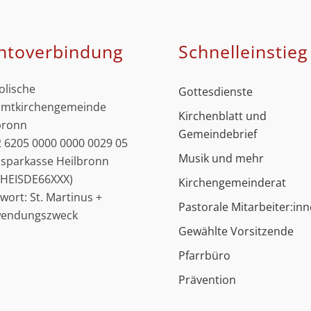
ntoverbindung
Schnell­einstieg
olische
Gottesdienste
mtkirchengemeinde
Kirchenblatt und
bronn
Gemeindebrief
 6205 0000 0000 0029 05
Musik und mehr
ssparkasse Heilbronn
: HEISDE66XXX)
Kirchengemeinderat
hwort: St. Martinus +
Pastorale Mitarbeiter:in
wendungszweck
Gewählte Vorsitzende
Pfarrbüro
Prävention