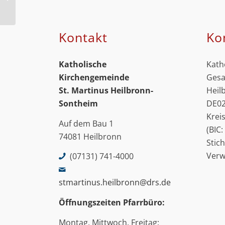
Kolbe
Kontakt
Ko
Katholische
Kath
Kirchengemeinde
Gesa
St. Martinus
Heilbronn-
Heil
Sontheim
DE02
Krei
Auf dem Bau 1
(BIC
74081 Heilbronn
Stic
Ver
(07131) 741-4000
stmartinus.heilbronn@drs.de
Öffnungszeiten Pfarrbüro:
Montag, Mittwoch, Freitag: