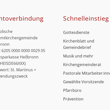
ntoverbindung
Schnell­einstieg
olische
Gottesdienste
mtkirchengemeinde
Kirchenblatt und
bronn
Gemeindebrief
 6205 0000 0000 0029 05
Musik und mehr
ssparkasse Heilbronn
: HEISDE66XXX)
Kirchengemeinderat
hwort: St. Martinus +
Pastorale Mitarbeiter:in
wendungszweck
Gewählte Vorsitzende
Pfarrbüro
Prävention