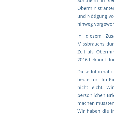
Sontheim in Ke
Oberministrante
und Nötigung vo
hinweg vorgewor
In diesem Zus
Missbrauchs durc
Zeit als Obermin
2016 bekannt dur
Diese Informatio
heute tun. Im K
nicht leicht. W
persönlichen Brie
machen mussten,
Wir haben die I