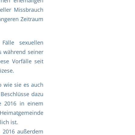
inen ehemaligen
eller Missbrauch
ängeren Zeitraum
älle sexuellen
us während seiner
ese Vorfälle seit
özese.
o wie sie es auch
 Beschlüsse dazu
de 2016 in einem
rer Heimatgemeinde
ch ist.
en 2016 außerdem