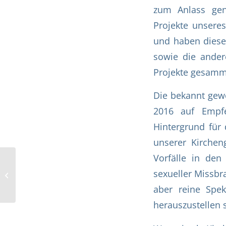
zum Anlass gen
Projekte unsere
und haben diese
sowie die ander
Projekte gesamm
Die bekannt gewo
2016 auf Empfeh
Hintergrund für 
unserer Kirche
Vorfälle in den 
Dekanatsmaiandacht
sexueller Missbr
in Höchstberg
aber reine Spek
herauszustellen 