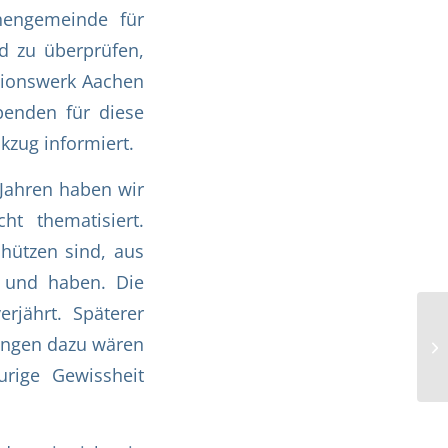
hengemeinde für
d zu überprüfen,
sionswerk Aachen
penden für diese
zug informiert.
 Jahren haben wir
ht thematisiert.
chützen sind, aus
 und haben. Die
erjährt. Späterer
rungen dazu wären
urige Gewissheit