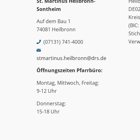
St. Martinus
Heilbronn-
Heil
Sontheim
DE02
Krei
Auf dem Bau 1
(BIC
74081 Heilbronn
Stic
Ver
(07131) 741-4000
stmartinus.heilbronn@drs.de
Öffnungszeiten Pfarrbüro:
Montag, Mittwoch, Freitag:
9-12 Uhr
Donnerstag:
15-18 Uhr