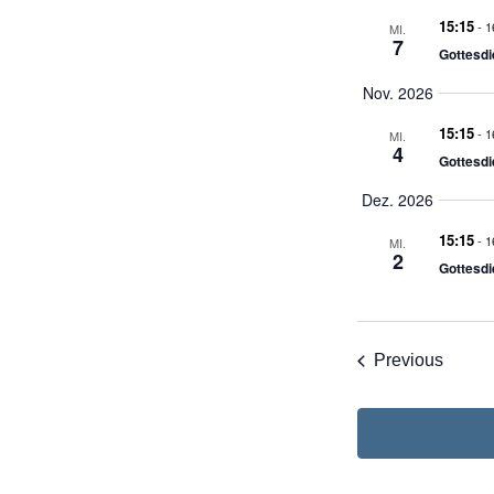
15:15
-
1
MI.
7
Gottesd
Nov. 2026
15:15
-
1
MI.
4
Gottesd
Dez. 2026
15:15
-
1
MI.
2
Gottesd
Verans
Previous