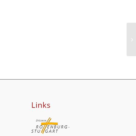
Go
Links