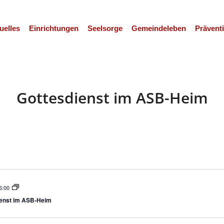
uelles
Einrichtungen
Seelsorge
Gemeindeleben
Prävent
Gottesdienst im ASB-Heim
ltungen
altung
en-
ion
,
6:00
on
ienst im ASB-Heim