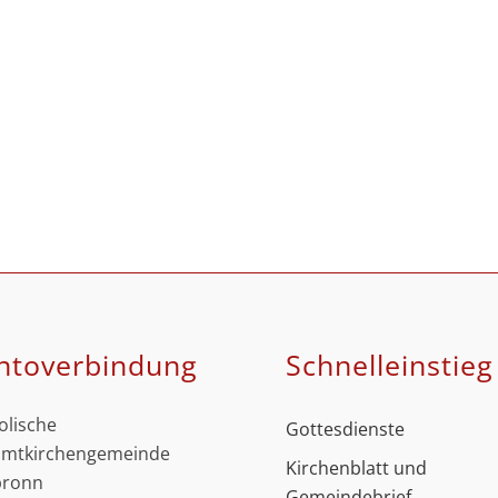
ntoverbindung
Schnell­einstieg
olische
Gottesdienste
mtkirchengemeinde
Kirchenblatt und
bronn
Gemeindebrief