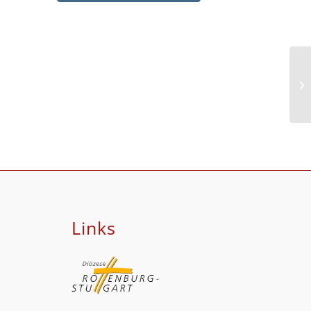
Bo
Links