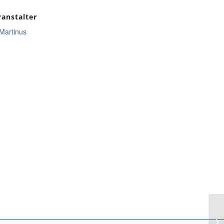
ranstalter
 Martinus
Eu