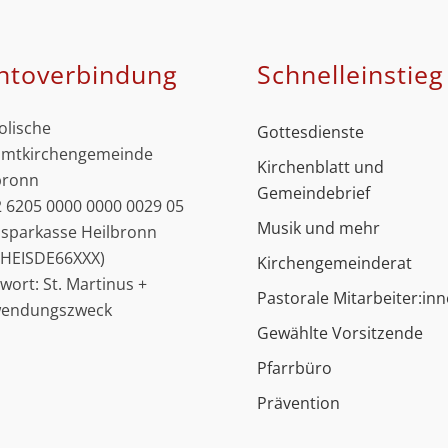
ntoverbindung
Schnell­einstieg
olische
Gottesdienste
mtkirchengemeinde
Kirchenblatt und
bronn
Gemeindebrief
 6205 0000 0000 0029 05
Musik und mehr
ssparkasse Heilbronn
: HEISDE66XXX)
Kirchengemeinderat
hwort: St. Martinus +
Pastorale Mitarbeiter:in
wendungszweck
Gewählte Vorsitzende
Pfarrbüro
Prävention