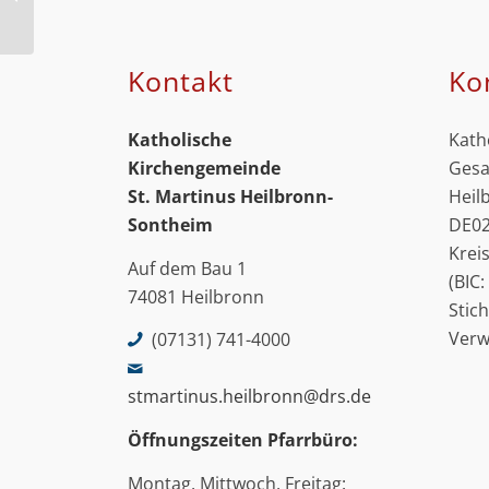
Kolbe
Kontakt
Ko
Katholische
Kath
Kirchengemeinde
Gesa
St. Martinus
Heilbronn-
Heil
Sontheim
DE02
Krei
Auf dem Bau 1
(BIC
74081 Heilbronn
Stic
Ver
(07131) 741-4000
stmartinus.heilbronn@drs.de
Öffnungszeiten Pfarrbüro:
Montag, Mittwoch, Freitag: