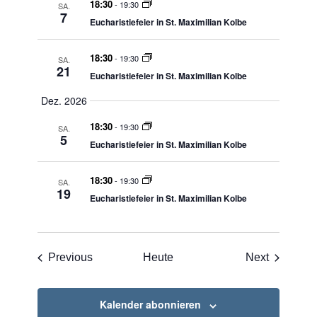
18:30
-
19:30
SA.
7
Eucharistiefeier in St. Maximilian Kolbe
18:30
-
19:30
SA.
21
Eucharistiefeier in St. Maximilian Kolbe
Dez. 2026
18:30
-
19:30
SA.
5
Eucharistiefeier in St. Maximilian Kolbe
18:30
-
19:30
SA.
19
Eucharistiefeier in St. Maximilian Kolbe
Veranstaltungen
Veransta
Previous
Heute
Next
Kalender abonnieren