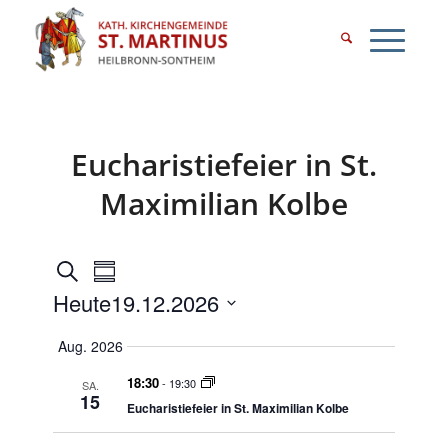
Eucharistiefeier in St.
Maximilian Kolbe
Veranstaltungen
Veranstaltung
Suche
Summary
Ansichten-
Heute
19.12.2026
Suche
Navigation
Select
und
Aug. 2026
date.
Ansichten,
18:30
-
19:30
SA.
15
Navigation
Eucharistiefeier in St. Maximilian Kolbe