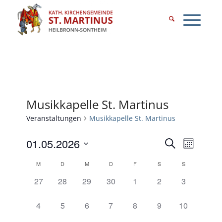
Musikkapelle St. Martinus
Veranstaltungen
Musikkapelle St. Martinus
Veransta
Verans
01.05.2026
Suche
Monat
Ansicht
Datum
Suche
Kalender
M
D
M
D
F
S
S
Naviga
wählen.
und
0
0
0
0
0
0
0
27
28
29
30
1
2
3
von
Veranstaltungen,
Veranstaltungen,
Veranstaltungen,
Veranstaltungen,
Veranstaltungen,
Veranstaltungen,
Veranstaltu
Ansichte
Veranstaltungen
0
0
0
0
0
0
0
4
5
6
7
8
9
10
Navigati
Veranstaltungen,
Veranstaltungen,
Veranstaltungen,
Veranstaltungen,
Veranstaltungen,
Veranstaltungen,
Veranstaltu