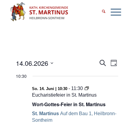
Veransta
Verans
14.06.2026
Suche
Tag
Ansicht
Datum
Suche
10:30
Naviga
wählen.
und
-
11:30
So. 14. Juni | 10:30
Ansichte
Eucharistiefeier in St. Martinus
Wort-Gottes-Feier in St. Martinus
Navigati
St. Martinus
Auf dem Bau 1, Heilbronn-
Sontheim