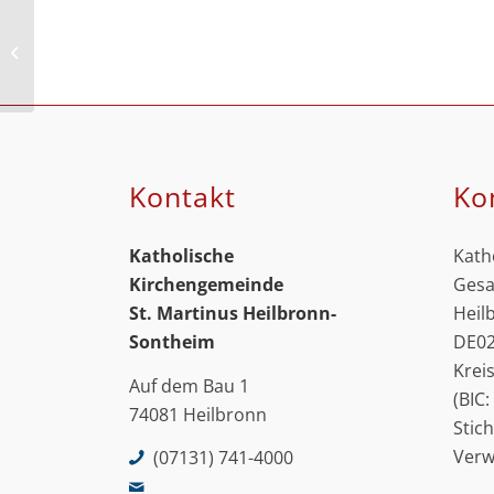
Eucharistiefeier in Heilig Geist –
ENTFÄLLT
Kontakt
Ko
Katholische
Kath
Kirchengemeinde
Gesa
St. Martinus
Heilbronn-
Heil
Sontheim
DE02
Krei
Auf dem Bau 1
(BIC
74081 Heilbronn
Stic
Ver
(07131) 741-4000