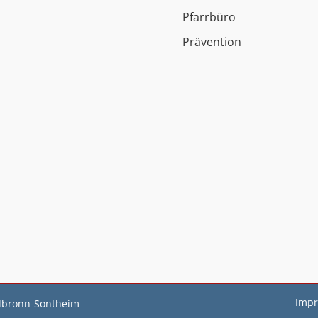
Pfarrbüro
Prävention
Imp
ilbronn-Sontheim