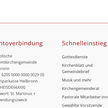
ntoverbindung
Schnell­einstieg
olische
Gottesdienste
mtkirchengemeinde
Kirchenblatt und
bronn
Gemeindebrief
 6205 0000 0000 0029 05
Musik und mehr
ssparkasse Heilbronn
: HEISDE66XXX)
Kirchengemeinderat
hwort: St. Martinus +
Pastorale Mitarbeiter:in
wendungszweck
Gewählte Vorsitzende