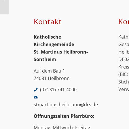
Kontakt
Ko
Katholische
Kath
Kirchengemeinde
Gesa
St. Martinus
Heilbronn-
Heil
Sontheim
DE02
Krei
Auf dem Bau 1
(BIC
74081 Heilbronn
Stic
Ver
(07131) 741-4000
stmartinus.heilbronn@drs.de
Öffnungszeiten Pfarrbüro:
Montag, Mittwoch, Freitag: