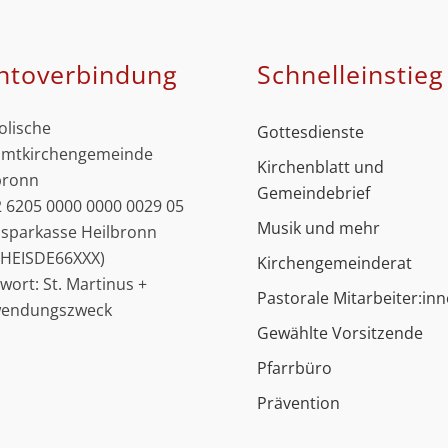
ntoverbindung
Schnell­einstieg
olische
Gottesdienste
mtkirchengemeinde
Kirchenblatt und
bronn
Gemeindebrief
 6205 0000 0000 0029 05
Musik und mehr
ssparkasse Heilbronn
: HEISDE66XXX)
Kirchengemeinderat
hwort: St. Martinus +
Pastorale Mitarbeiter:in
wendungszweck
Gewählte Vorsitzende
Pfarrbüro
Prävention