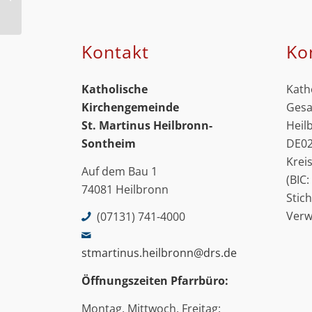
Kontakt
Ko
Katholische
Kath
Kirchengemeinde
Gesa
St. Martinus
Heilbronn-
Heil
Sontheim
DE02
Krei
Auf dem Bau 1
(BIC
74081 Heilbronn
Stic
Ver
(07131) 741-4000
stmartinus.heilbronn@drs.de
Öffnungszeiten Pfarrbüro:
Montag, Mittwoch, Freitag: