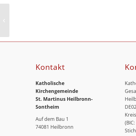
„Schatzsuche“ –
Wandergottesdienst
für Familien
Kontakt
Ko
Katholische
Kath
Kirchengemeinde
Gesa
St. Martinus
Heilbronn-
Heil
Sontheim
DE02
Krei
Auf dem Bau 1
(BIC
74081 Heilbronn
Stic