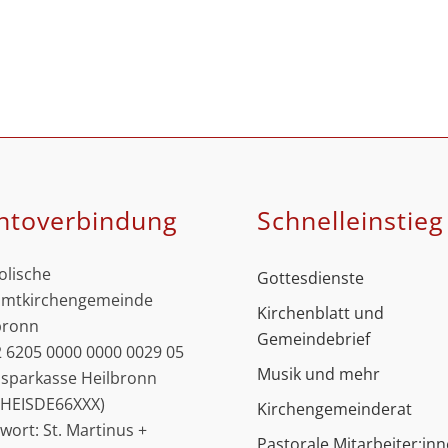
ntoverbindung
Schnell­einstieg
olische
Gottesdienste
mtkirchengemeinde
Kirchenblatt und
bronn
Gemeindebrief
 6205 0000 0000 0029 05
Musik und mehr
ssparkasse Heilbronn
: HEISDE66XXX)
Kirchengemeinderat
hwort: St. Martinus +
Pastorale Mitarbeiter:in