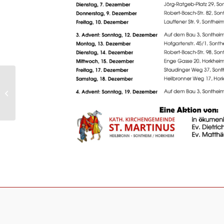
Adventsweg im
Kirchengarten des
Heinrich-Fries-Hauses