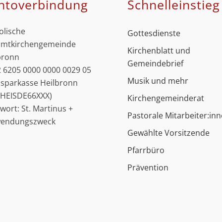
ntoverbindung
Schnell­einstieg
olische
Gottesdienste
mtkirchengemeinde
Kirchenblatt und
bronn
Gemeindebrief
 6205 0000 0000 0029 05
Musik und mehr
ssparkasse Heilbronn
: HEISDE66XXX)
Kirchengemeinderat
hwort: St. Martinus +
Pastorale Mitarbeiter:in
wendungszweck
Gewählte Vorsitzende
Pfarrbüro
Prävention