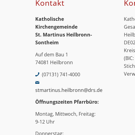
Kontakt
Ko
Katholische
Kath
Kirchengemeinde
Gesa
St. Martinus
Heilbronn-
Heil
Sontheim
DE02
Krei
Auf dem Bau 1
(BIC
74081 Heilbronn
Stic
Ver
(07131) 741-4000
stmartinus.heilbronn@drs.de
Öffnungszeiten Pfarrbüro:
Montag, Mittwoch, Freitag:
9-12 Uhr
Donnerstag: