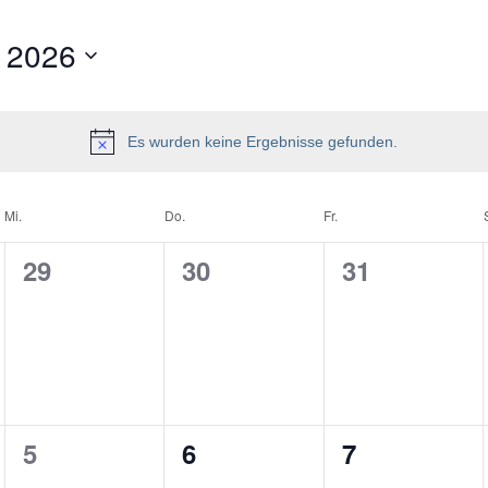
 2026
Es wurden keine Ergebnisse gefunden.
Mi.
Do.
Fr.
0
0
0
29
30
31
ungen,
Veranstaltungen,
Veranstaltungen,
Veranstaltu
0
0
0
5
6
7