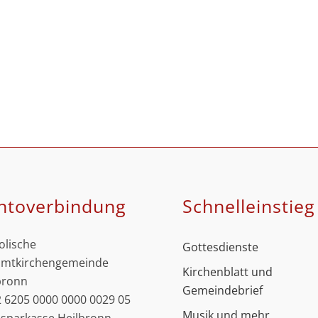
ntoverbindung
Schnell­einstieg
olische
Gottesdienste
mtkirchengemeinde
Kirchenblatt und
bronn
Gemeindebrief
 6205 0000 0000 0029 05
Musik und mehr