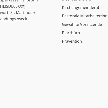
ssparkasse Heilbronn
: HEISDE66XXX)
Kirchengemeinderat
hwort: St. Martinus +
Pastorale Mitarbeiter:in
wendungszweck
Gewählte Vorsitzende
Pfarrbüro
Prävention