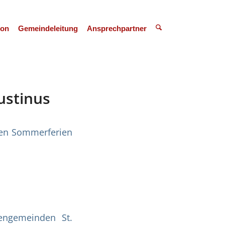
ion
Gemeindeleitung
Ansprechpartner
ustinus
den Sommerferien
engemeinden St.