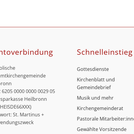
ntoverbindung
Schnell­einstieg
olische
Gottesdienste
mtkirchengemeinde
Kirchenblatt und
bronn
Gemeindebrief
 6205 0000 0000 0029 05
Musik und mehr
ssparkasse Heilbronn
: HEISDE66XXX)
Kirchengemeinderat
hwort: St. Martinus +
Pastorale Mitarbeiter:in
wendungszweck
Gewählte Vorsitzende