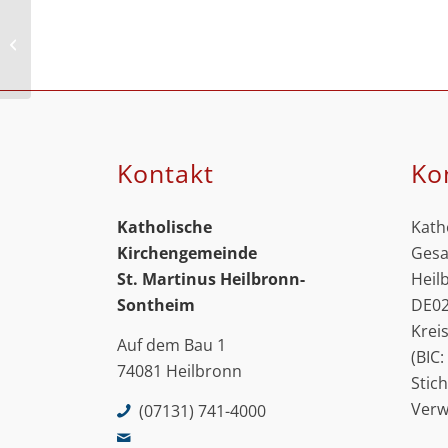
Start der
Erstkommunionvorbereitung
Kontakt
Ko
Katholische
Kath
Kirchengemeinde
Gesa
St. Martinus
Heilbronn-
Heil
Sontheim
DE02
Krei
Auf dem Bau 1
(BIC
74081 Heilbronn
Stic
Ver
(07131) 741-4000