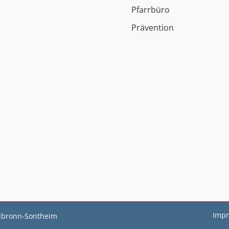
Pfarrbüro
Prävention
Imp
ilbronn-Sontheim