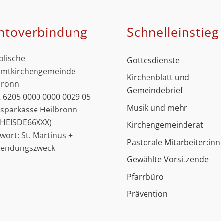
ntoverbindung
Schnell­einstieg
olische
Gottesdienste
mtkirchengemeinde
Kirchenblatt und
bronn
Gemeindebrief
 6205 0000 0000 0029 05
Musik und mehr
ssparkasse Heilbronn
: HEISDE66XXX)
Kirchengemeinderat
hwort: St. Martinus +
Pastorale Mitarbeiter:in
wendungszweck
Gewählte Vorsitzende
Pfarrbüro
Prävention