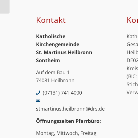
Veranstaltungen im
Corona-Hotspot
Kontakt
Ko
Katholische
Kath
Kirchengemeinde
Gesa
St. Martinus
Heilbronn-
Heil
Sontheim
DE02
Krei
Auf dem Bau 1
(BIC
74081 Heilbronn
Stic
Ver
(07131) 741-4000
stmartinus.heilbronn@drs.de
Öffnungszeiten Pfarrbüro:
Montag, Mittwoch, Freitag: